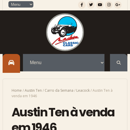
Home
/
Austin Ten
/
Carro da Semana
/
Leacock
/
Austin Ten à
venda em 1946
Austin Ten à venda
em 1946