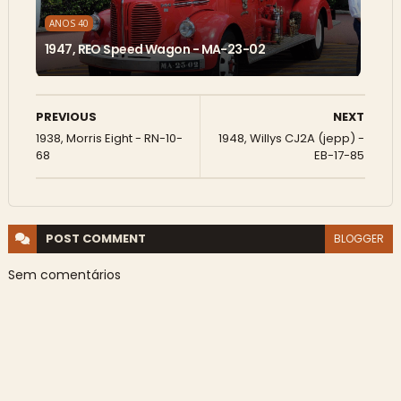
ANOS 40
1947, REO Speed Wagon - MA-23-02
PREVIOUS
NEXT
1938, Morris Eight - RN-10-
1948, Willys CJ2A (jepp) -
68
EB-17-85
POST
COMMENT
BLOGGER
Sem comentários