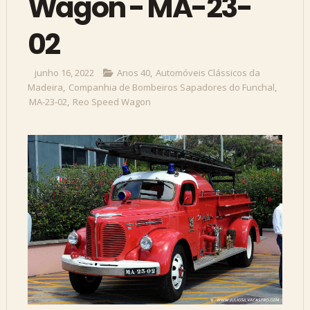
Wagon - MA-23-
02
junho 16, 2022
Anos 40
,
Automóveis Clássicos da
Madeira
,
Companhia de Bombeiros Sapadores do Funchal
,
MA-23-02
,
Reo Speed Wagon