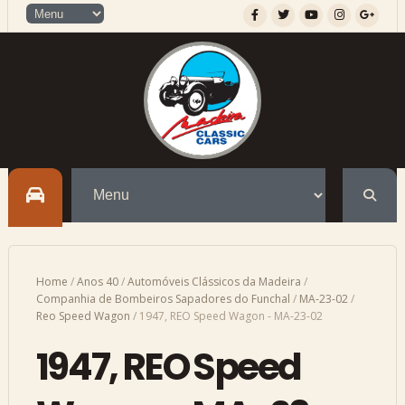
Home
/
Anos 40
/
Automóveis Clássicos da Madeira
/
Companhia de Bombeiros Sapadores do Funchal
/
MA-23-02
/
Reo Speed Wagon
/
1947, REO Speed Wagon - MA-23-02
1947, REO Speed