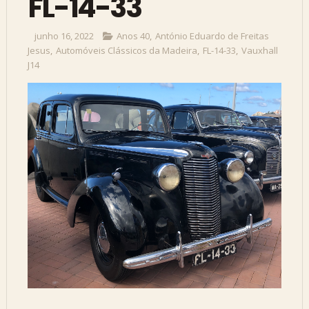
FL-14-33
junho 16, 2022
Anos 40
,
António Eduardo de Freitas
Jesus
,
Automóveis Clássicos da Madeira
,
FL-14-33
,
Vauxhall
J14