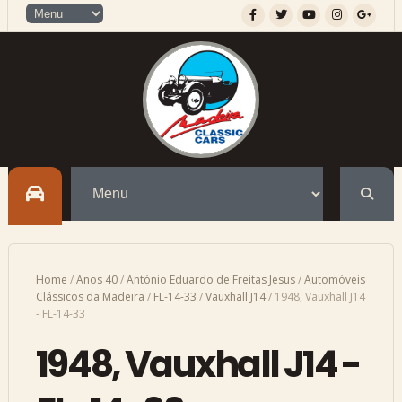
Home
/
Anos 40
/
António Eduardo de Freitas Jesus
/
Automóveis
Clássicos da Madeira
/
FL-14-33
/
Vauxhall J14
/
1948, Vauxhall J14
- FL-14-33
1948, Vauxhall J14 -