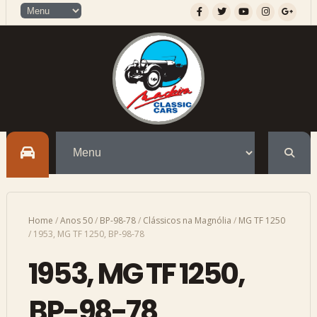
Home
/
Anos 50
/
BP-98-78
/
Clássicos na Magnólia
/
MG TF 1250
/
1953, MG TF 1250, BP-98-78
1953, MG TF 1250,
BP-98-78