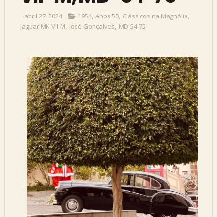
abril 27, 2024
1954
,
Anos 50
,
Clássicos na Magnólia
,
Jaguar MK VII-M
,
José Gonçalves
,
MD-54-75