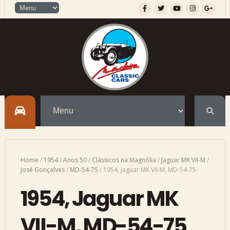
Home
/
1954
/
Anos 50
/
Clássicos na Magnólia
/
Jaguar MK VII-M
/
José Gonçalves
/
MD-54-75
/
1954, Jaguar MK VII-M, MD-54-75
1954, Jaguar MK
VII-M, MD-54-75