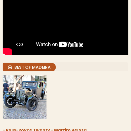
BEST OF MADEIRA
- Rolls-Royce Twenty - Martim Velosa